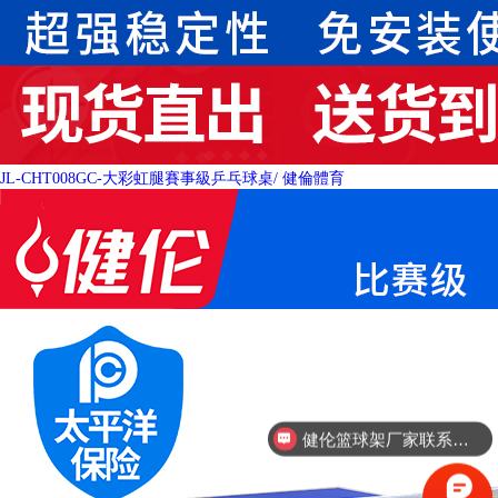
JL-CHT008GC-大彩虹腿賽事級乒乓球桌
/ 健倫體育
健伦篮球场硅pu多少钱/平方米？