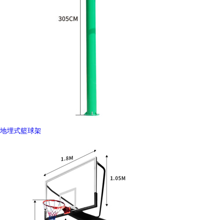
地埋式籃球架