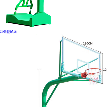
箱體籃球架