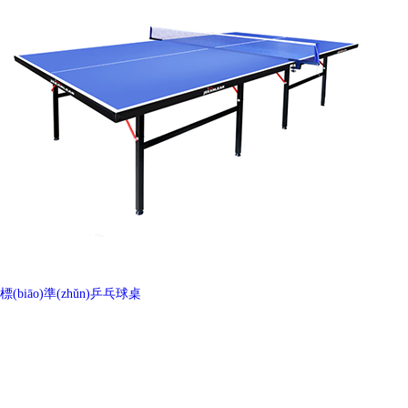
標(biāo)準(zhǔn)乒乓球桌