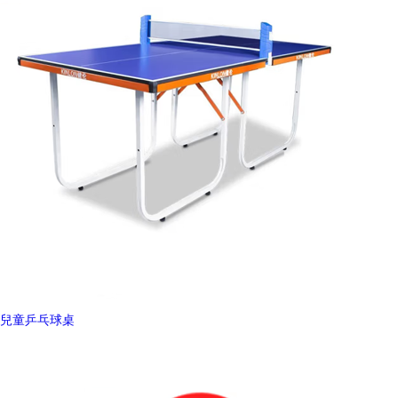
兒童乒乓球桌