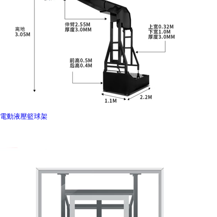
電動液壓籃球架