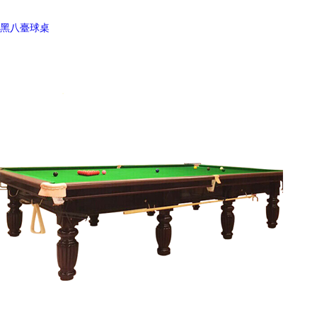
黑八臺球桌