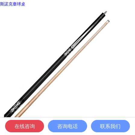
斯諾克臺球桌
在线咨询
咨询电话
联系我们
臺球桿