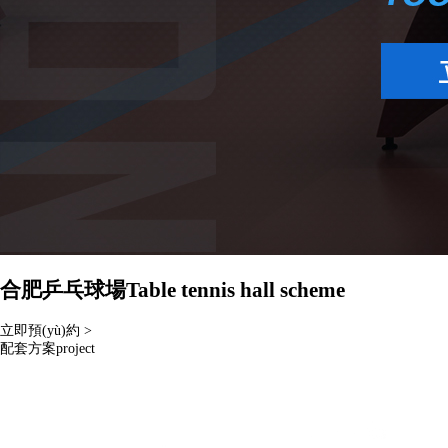
合肥乒乓球場
Table tennis hall scheme
立即預(yù)約 >
配套方案
project