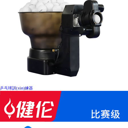
乒乓球訓(xùn)練器