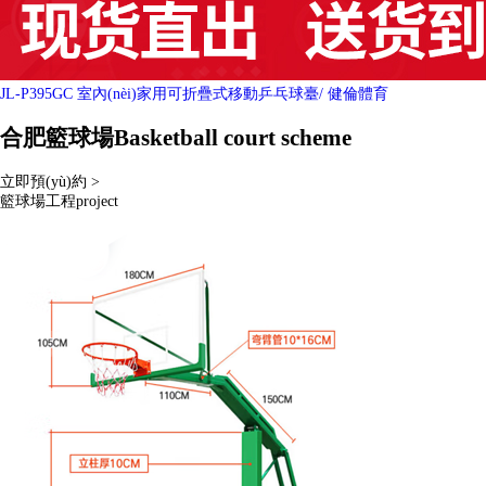
JL-P395GC 室內(nèi)家用可折疊式移動乒乓球臺
/ 健倫體育
合肥籃球場
Basketball court scheme
立即預(yù)約 >
籃球場工程
project