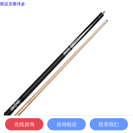
斯諾克臺球桌
在线咨询
咨询电话
联系我们
臺球桿