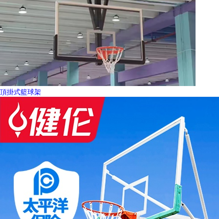
頂掛式籃球架