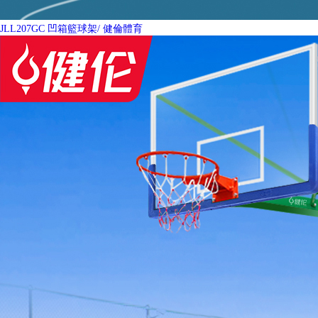
JLL207GC 凹箱籃球架
/ 健倫體育