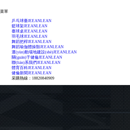
菜單
乒乓球臺
JEEANLEAN
籃球架
JEEANLEAN
臺球桌
JEEANLEAN
羽毛球
JEEANLEAN
舞蹈把桿
JEEANLEAN
舞蹈瑜伽體操類
JEEANLEAN
運(yùn)動場地建設(shè)
JEEANLEAN
關(guān)于健倫
JEEANLEAN
聯(lián)系我們
JEEANLEAN
體育百科
JEEANLEAN
健倫新聞
JEEANLEAN
采購熱線：18820840909