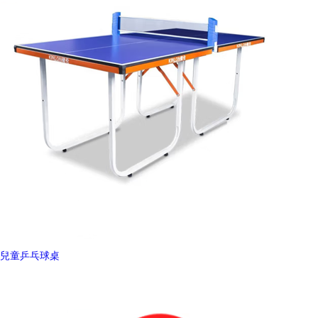
兒童乒乓球桌