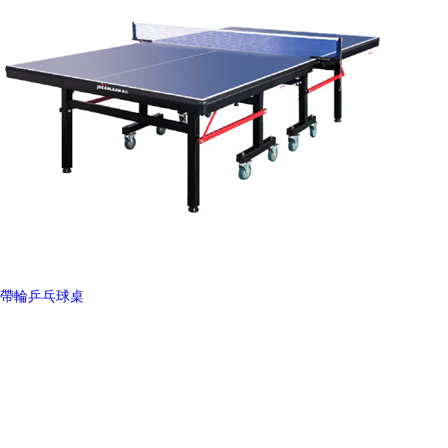
帶輪乒乓球桌