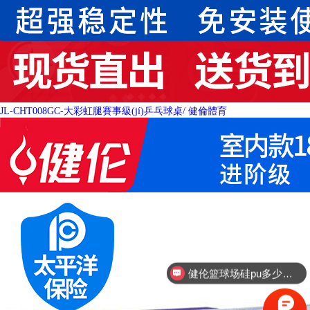
JL-CHT008GC-大彩虹腿賽事級(jí)乒乓球桌
/ 健倫體育
健伦篮球场硅pu多少钱/平方米？
健伦硅pu厂家联系方式