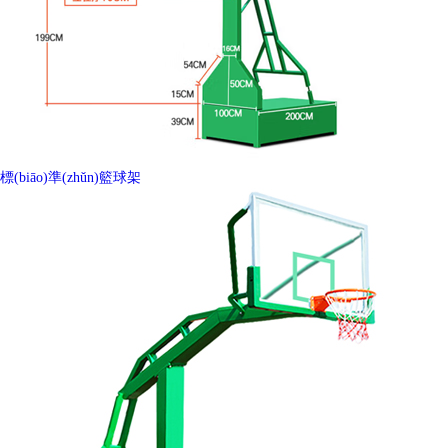
標(biāo)準(zhǔn)籃球架