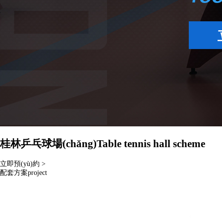
桂林乒乓球場(chǎng)
Table tennis hall scheme
立即預(yù)約 >
配套方案
project