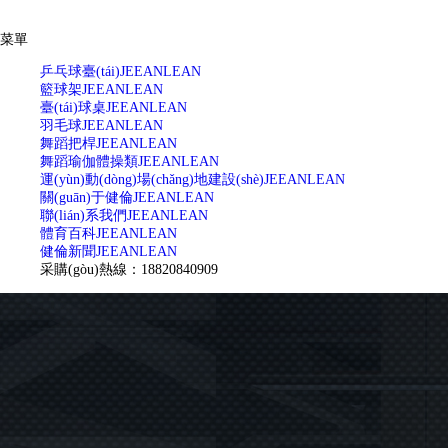
菜單
乒乓球臺(tái)
JEEANLEAN
籃球架
JEEANLEAN
臺(tái)球桌
JEEANLEAN
羽毛球
JEEANLEAN
舞蹈把桿
JEEANLEAN
舞蹈瑜伽體操類
JEEANLEAN
運(yùn)動(dòng)場(chǎng)地建設(shè)
JEEANLEAN
關(guān)于健倫
JEEANLEAN
聯(lián)系我們
JEEANLEAN
體育百科
JEEANLEAN
健倫新聞
JEEANLEAN
采購(gòu)熱線：18820840909