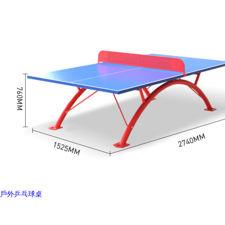
戶外乒乓球桌