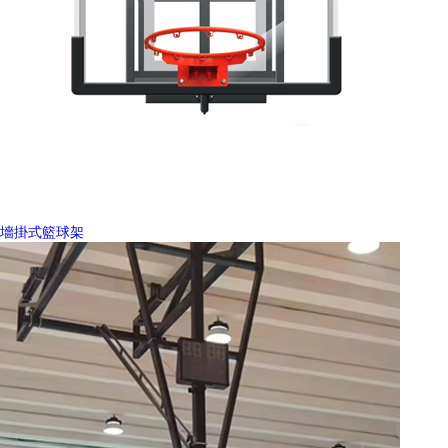
墻掛式籃球架