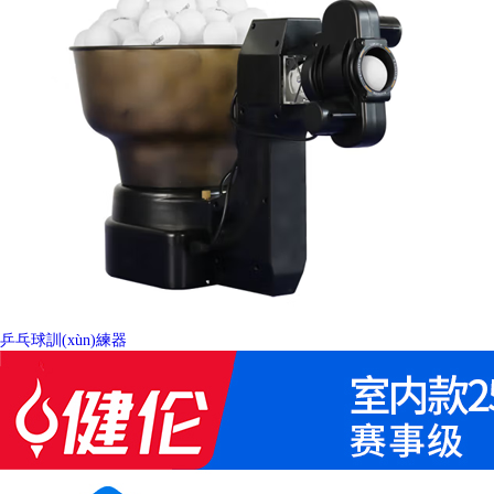
乒乓球訓(xùn)練器