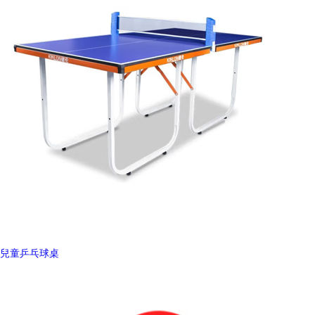
兒童乒乓球桌