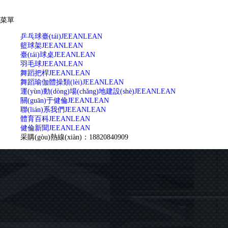
菜單
乒乓球臺(tái)
JEEANLEAN
籃球架
JEEANLEAN
臺(tái)球桌
JEEANLEAN
羽毛球
JEEANLEAN
舞蹈把桿
JEEANLEAN
舞蹈瑜伽體操類(lèi)
JEEANLEAN
運(yùn)動(dòng)場(chǎng)地建設(shè)
JEEANLEAN
關(guān)于健倫
JEEANLEAN
聯(lián)系我們
JEEANLEAN
體育百科
JEEANLEAN
健倫新聞
JEEANLEAN
采購(gòu)熱線(xiàn)：18820840909