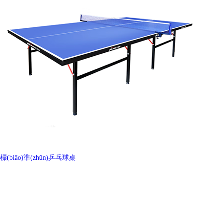
標(biāo)準(zhǔn)乒乓球桌