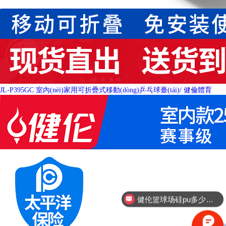
JL-P395GC 室內(nèi)家用可折疊式移動(dòng)乒乓球臺(tái)
/ 健倫體育
健伦硅pu厂家联系方式