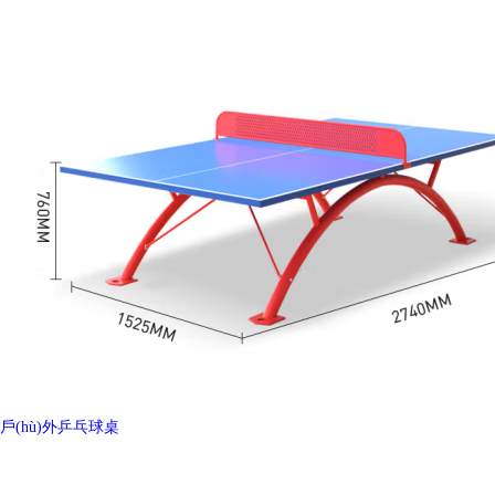
戶(hù)外乒乓球桌