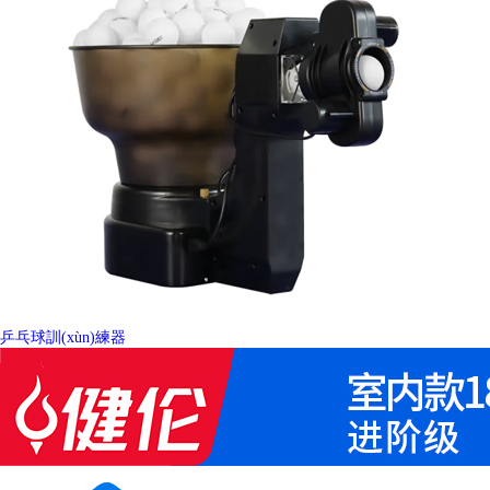
乒乓球訓(xùn)練器