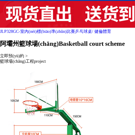
JLP328GC-室內(nèi)標(biāo)準(zhǔn)比賽乒乓球桌
/ 健倫體育
阿壩州籃球場(chǎng)
Basketball court scheme
立即預(yù)約 >
籃球場(chǎng)工程
project