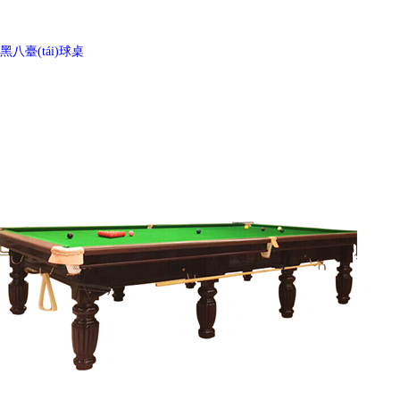
黑八臺(tái)球桌