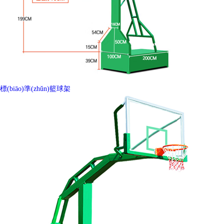
標(biāo)準(zhǔn)籃球架