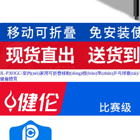
JL-P303GC-室內(nèi)家用可折疊移動(dòng)標(biāo)準(zhǔn)乒乓球臺(tái)
/
健倫體育