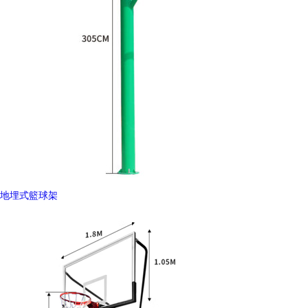
地埋式籃球架