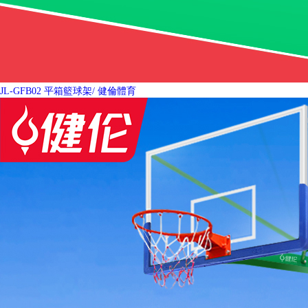
JL-GFB02 平箱籃球架
/ 健倫體育