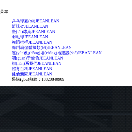
菜單
乒乓球臺(tái)
JEEANLEAN
籃球架
JEEANLEAN
臺(tái)球桌
JEEANLEAN
羽毛球
JEEANLEAN
舞蹈把桿
JEEANLEAN
舞蹈瑜伽體操類(lèi)
JEEANLEAN
運(yùn)動(dòng)場(chǎng)地建設(shè)
JEEANLEAN
關(guān)于健倫
JEEANLEAN
聯(lián)系我們
JEEANLEAN
體育百科
JEEANLEAN
健倫新聞
JEEANLEAN
采購(gòu)熱線：18820840909