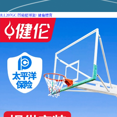
JLL207GC 凹箱籃球架
/ 健倫體育