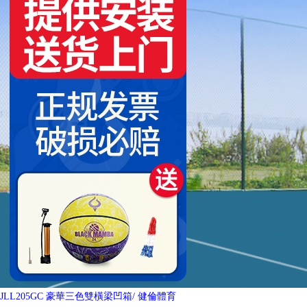
JLL205GC 豪華三色雙橫梁凹箱
/ 健倫體育