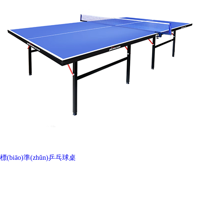
標(biāo)準(zhǔn)乒乓球桌