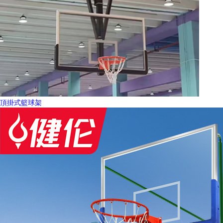
頂掛式籃球架