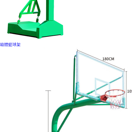
箱體籃球架