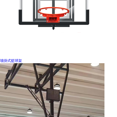
墻掛式籃球架