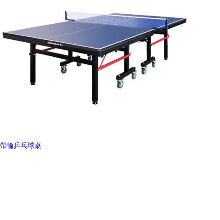
帶輪乒乓球桌