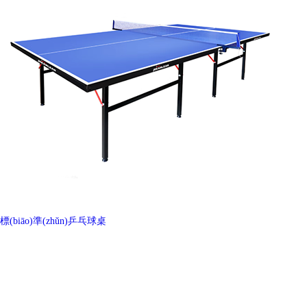
標(biāo)準(zhǔn)乒乓球桌