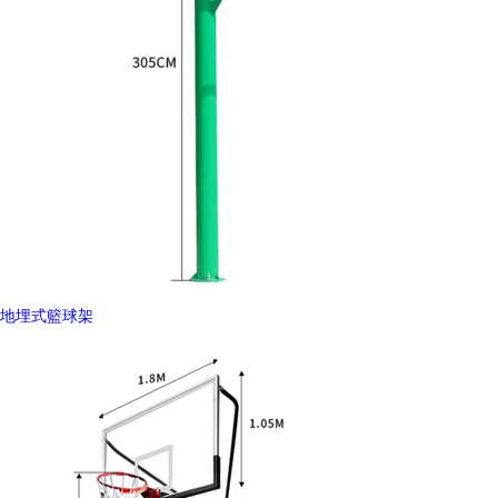
地埋式籃球架