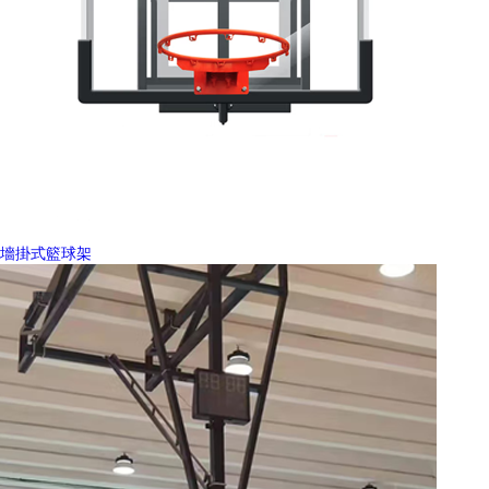
墻掛式籃球架