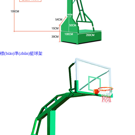
標(biāo)準(zhǔn)籃球架