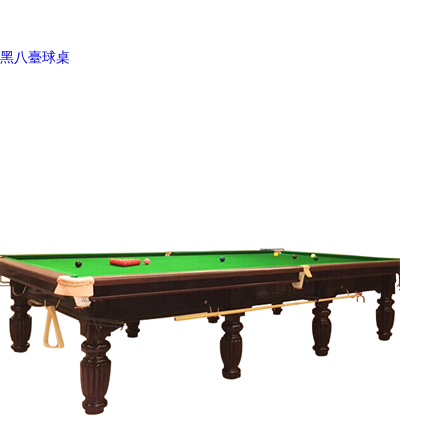
黑八臺球桌