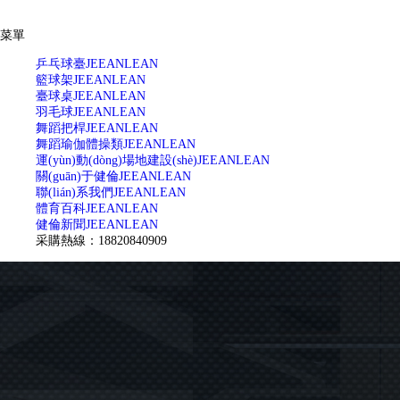
菜單
乒乓球臺
JEEANLEAN
籃球架
JEEANLEAN
臺球桌
JEEANLEAN
羽毛球
JEEANLEAN
舞蹈把桿
JEEANLEAN
舞蹈瑜伽體操類
JEEANLEAN
運(yùn)動(dòng)場地建設(shè)
JEEANLEAN
關(guān)于健倫
JEEANLEAN
聯(lián)系我們
JEEANLEAN
體育百科
JEEANLEAN
健倫新聞
JEEANLEAN
采購熱線：18820840909