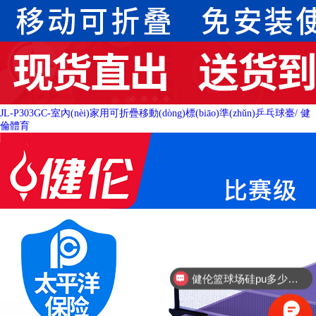
JL-P303GC-室內(nèi)家用可折疊移動(dòng)標(biāo)準(zhǔn)乒乓球臺
/ 健
倫體育
健伦篮球场硅pu多少钱/平方米？
健伦硅pu厂家联系方式