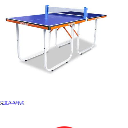
兒童乒乓球桌