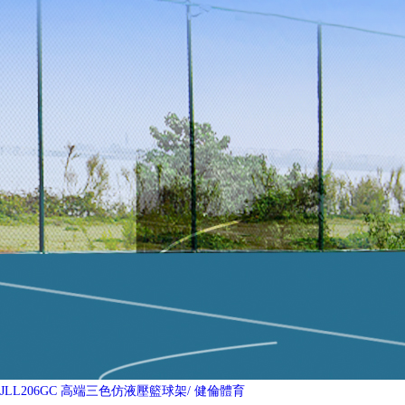
JLL206GC 高端三色仿液壓籃球架
/ 健倫體育