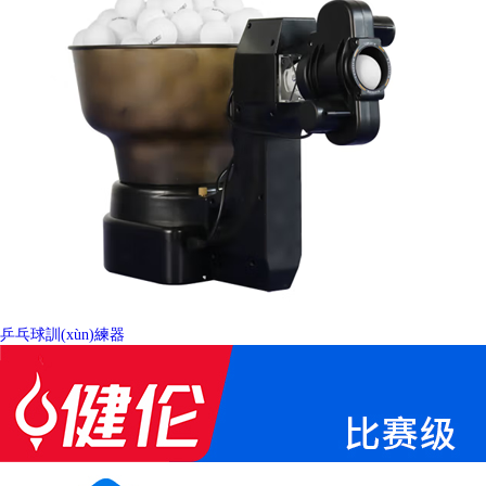
乒乓球訓(xùn)練器