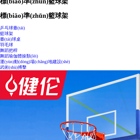
標(biāo)準(zhǔn)籃球架
標(biāo)準(zhǔn)籃球架
乒乓球臺(tái)
籃球架
臺(tái)球桌
羽毛球
舞蹈把桿
舞蹈瑜伽體操類(lèi)
運(yùn)動(dòng)場(chǎng)地建設(shè)
武術(shù)搏擊