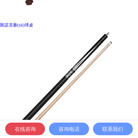
斯諾克臺(tái)球桌
在线咨询
咨询电话
联系我们