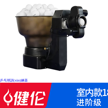
乒乓球訓(xùn)練器