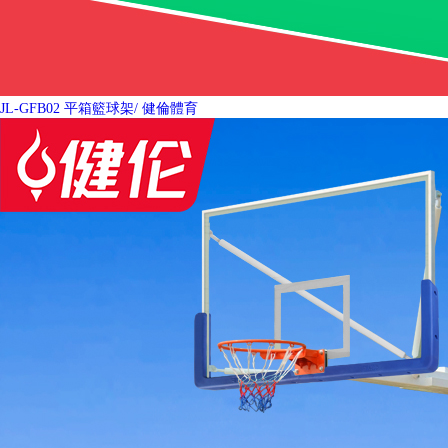
JL-GFB02 平箱籃球架
/ 健倫體育