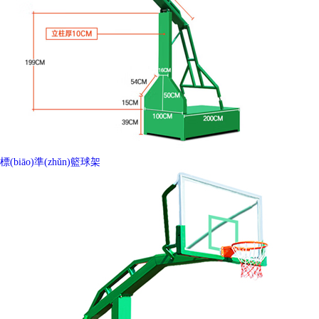
標(biāo)準(zhǔn)籃球架