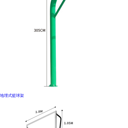
地埋式籃球架