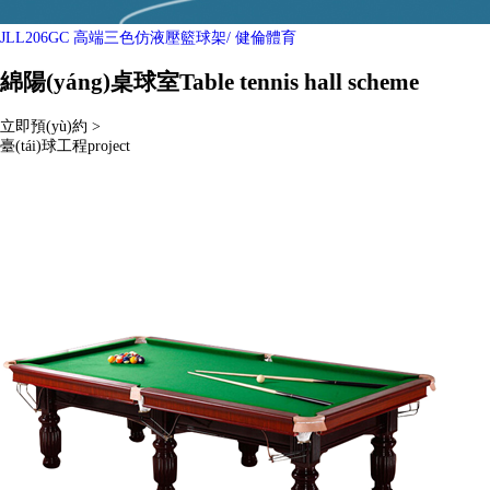
JLL206GC 高端三色仿液壓籃球架
/ 健倫體育
綿陽(yáng)桌球室
Table tennis hall scheme
立即預(yù)約 >
臺(tái)球工程
project