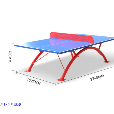
戶外乒乓球桌