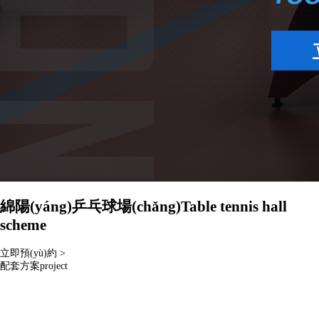
綿陽(yáng)乒乓球場(chǎng)
Table tennis hall
scheme
立即預(yù)約 >
配套方案
project