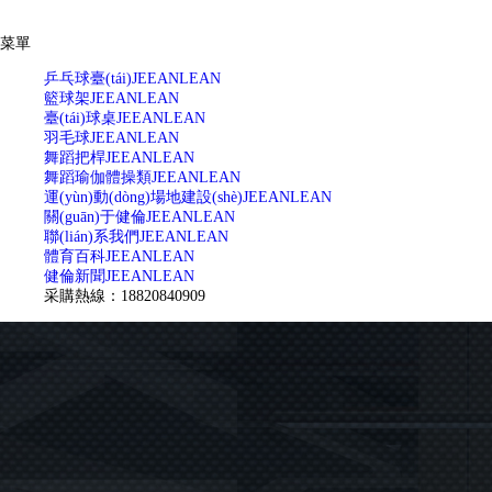
菜單
乒乓球臺(tái)
JEEANLEAN
籃球架
JEEANLEAN
臺(tái)球桌
JEEANLEAN
羽毛球
JEEANLEAN
舞蹈把桿
JEEANLEAN
舞蹈瑜伽體操類
JEEANLEAN
運(yùn)動(dòng)場地建設(shè)
JEEANLEAN
關(guān)于健倫
JEEANLEAN
聯(lián)系我們
JEEANLEAN
體育百科
JEEANLEAN
健倫新聞
JEEANLEAN
采購熱線：18820840909